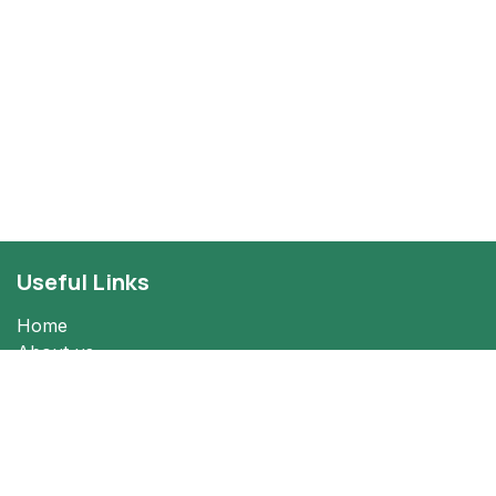
Useful Links
Home
About us
Events
Services
Legal
Contact us