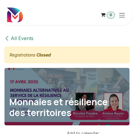
Skip to Content
0
All Events
Registrations
Closed
Monnaies et résilience
des territoires
Add to calendar: