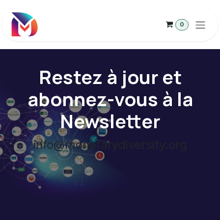
Se rendre au contenu
0
Restez à jour et
abonnez-vous à la
Newsletter
info@monetarydiversity.org