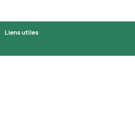
Liens utiles
Accueil
À propos de nous
Evénements
Prestations de service
Légal
Nous contacter
À propos
Diversité Monétaire (MoDi) plaide pour le
développement et la mise en œuvre de systèmes
monétaires complémentaires. Elle agit comme un pont