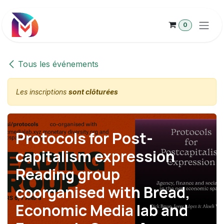
Se rendre au contenu
0
Tous les événements
Les inscriptions
sont clôturées
Protocols for Post-
capitalism expression
Reading group
coorganised with Bread,
Economic Media lab and